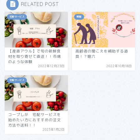
RELATED POST
宅配サービス
難聴
【産直アウル】で旬の新鮮食
高齢者の聞こえを補助する道
材を取り寄せて直送！！市場
具！？聴六
のような体験
2022年12月23日
2022年10月18日
宅配サービス
コープしが 宅配サービスを
始めたい方におすすめの注文
方法や送料！！
2023年1月2日